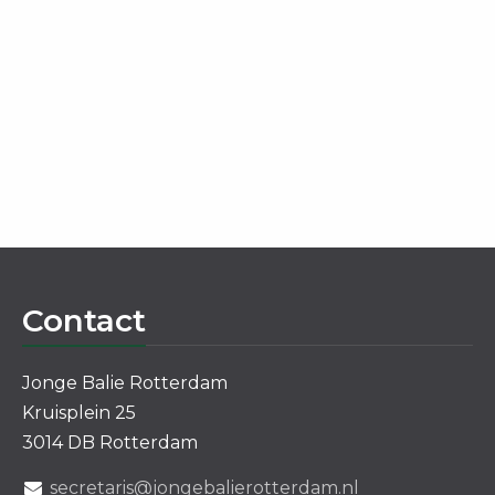
Contact
Jonge Balie Rotterdam
Kruisplein 25
3014 DB Rotterdam
secretaris@jongebalierotterdam.nl