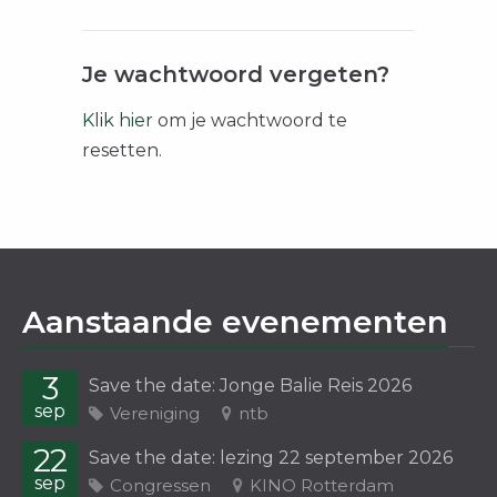
Je wachtwoord vergeten?
Klik hier
om je wachtwoord te
resetten.
Aanstaande evenementen
3
Save the date: Jonge Balie Reis 2026
sep
Vereniging
ntb
22
Save the date: lezing 22 september 2026
sep
Congressen
KINO Rotterdam