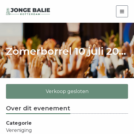
Togg
navig
Zomerborrel 10 juli 2026
Verkoop gesloten
Over dit evenement
Categorie
Vereniging