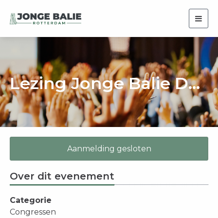
Togg
navig
Lezing Jonge Balie Dagen vrijdag - mr. Joris van Benthem
Aanmelding gesloten
Over dit evenement
Categorie
Congressen